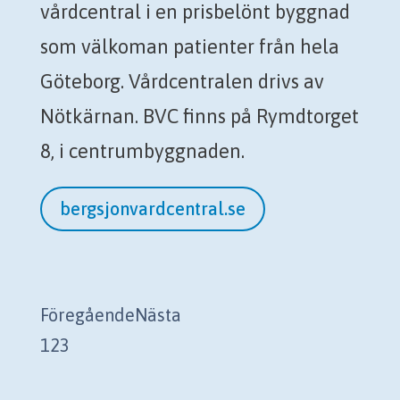
vårdcentral i en prisbelönt byggnad
som välkoman patienter från hela
Göteborg. Vårdcentralen drivs av
Nötkärnan. BVC finns på Rymdtorget
8, i centrumbyggnaden.
bergsjonvardcentral.se
Föregående
Nästa
1
2
3