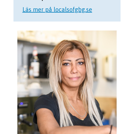
Läs mer på localsofgbg.se