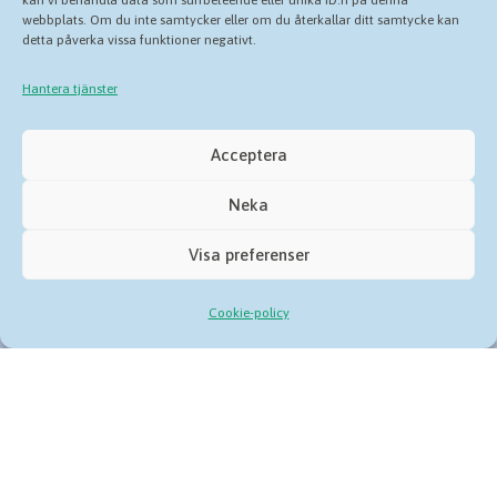
kan vi behandla data som surfbeteende eller unika ID:n på denna
webbplats. Om du inte samtycker eller om du återkallar ditt samtycke kan
Hitta hit
detta påverka vissa funktioner negativt.
Hantera tjänster
Acceptera
Cookies och personuppgifter
Bergsjön Centrum i Tillgänglighetsdatabasen
Neka
Visa preferenser
Cookie-policy
Copyright © 2026 GöteborgsLokaler