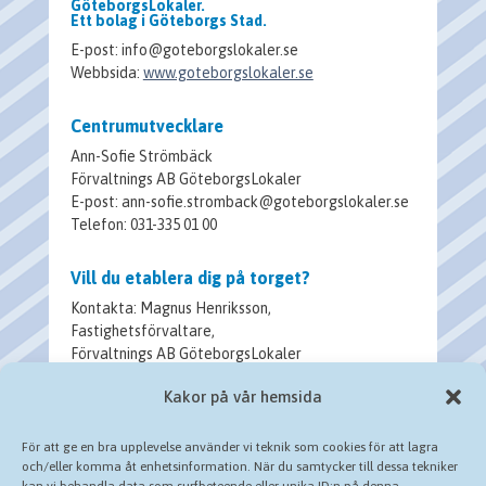
GöteborgsLokaler.
Ett bolag i Göteborgs Stad.
E-post: info@goteborgslokaler.se
Webbsida:
www.goteborgslokaler.se
Centrumutvecklare
Ann-Sofie Strömbäck
Förvaltnings AB GöteborgsLokaler
E-post: ann-sofie.stromback@goteborgslokaler.se
Telefon: 031-335 01 00
Vill du etablera dig på torget?
Kontakta: Magnus Henriksson,
Fastighetsförvaltare,
Förvaltnings AB GöteborgsLokaler
E-post: magnus.henriksson@goteborgslokaler.se
Kakor på vår hemsida
Telefon: 031-335 01 00
För att ge en bra upplevelse använder vi teknik som cookies för att lagra
och/eller komma åt enhetsinformation. När du samtycker till dessa tekniker